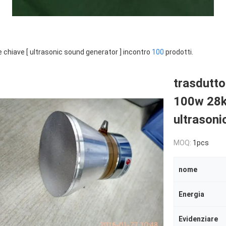
e chiave [ ultrasonic sound generator ] incontro
100
prodotti.
trasdutto
100w 28k
ultrasoni
MOQ:
1pcs
nome
Energia
Evidenziare