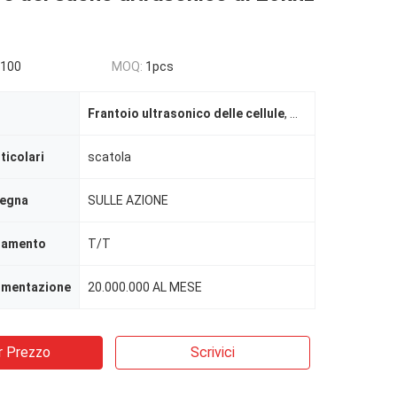
3100
MOQ:
1pcs
Frantoio ultrasonico delle cellule
,
Unità di elaboraz
ticolari
scatola
segna
SULLE AZIONE
agamento
T/T
limentazione
20.000.000 AL MESE
r Prezzo
Scrivici