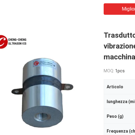
Miglio
Trasdutto
vibrazion
macchina 
MOQ:
1pcs
Articolo
lunghezza (mil
Peso (g)
Frequenza (chi