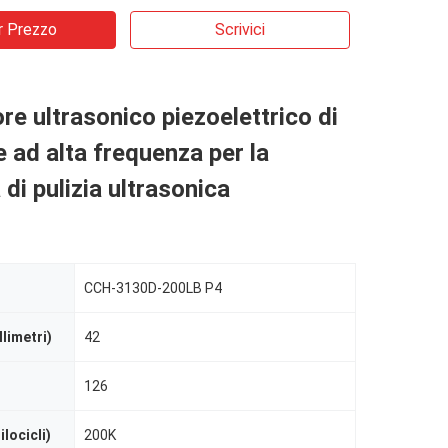
r Prezzo
Scrivici
re ultrasonico piezoelettrico di
e ad alta frequenza per la
di pulizia ultrasonica
CCH-3130D-200LB P4
limetri)
42
126
locicli)
200K