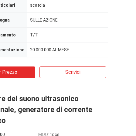
ticolari
scatola
segna
SULLE AZIONE
agamento
T/T
limentazione
20.000.000 AL MESE
r Prezzo
Scrivici
e del suono ultrasonico
nale, generatore di corrente
co
600
MOQ:
1pcs