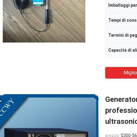
Imballaggi par
Tempi di con
Termini di p
Capacità di a
Miglio
Generator
professio
ultrasoni
prezzo:
$300-$