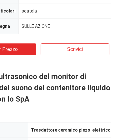
ticolari
scatola
segna
SULLE AZIONE
r Prezzo
Scrivici
ultrasonico del monitor di
 del suono del contenitore liquido
n lo SpA
Trasduttore ceramico piezo-elettrico
,
generatore d