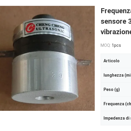
Frequenza
sensore 3
vibrazion
MOQ:
1pcs
Articolo
lunghezza (mil
Peso (g)
Frequenza (chi
Impedenza di 