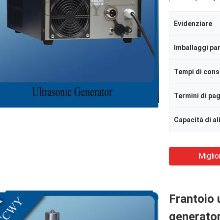
Evidenziare
Imballaggi par
Tempi di con
Termini di p
Capacità di a
Miglio
Frantoio u
generator