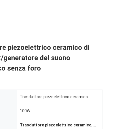
re piezoelettrico ceramico di
/generatore del suono
co senza foro
Trasduttore piezoelettrico ceramico
100W
Trasduttore piezoelettrico ceramico
,
generatore di suo