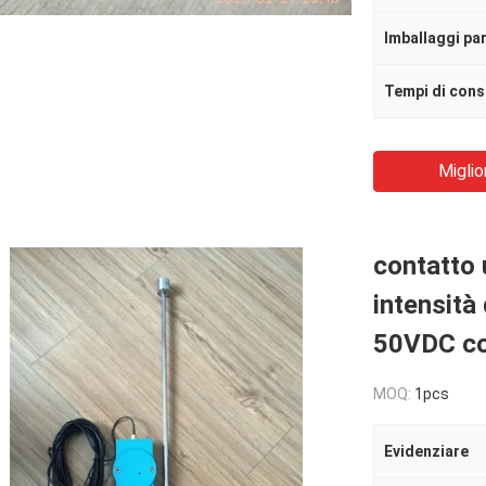
Imballaggi par
Tempi di con
Miglio
contatto 
intensità
50VDC co
MOQ:
1pcs
Evidenziare