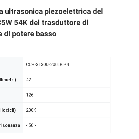
 ultrasonica piezoelettrica del
5W 54K del trasduttore di
e di potere basso
CCH-3130D-200LB P4
limetri)
42
126
locicli)
200K
risonanza
<50>