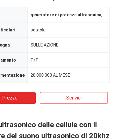
generatore di potenza ultrasonica
,
Generatore di im
ticolari
scatola
segna
SULLE AZIONE
agamento
T/T
limentazione
20.000.000 AL MESE
r Prezzo
Scrivici
ltrasonico delle cellule con il
e del suono ultrasonico di 20khz