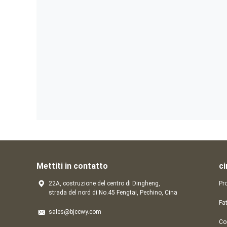
Mettiti in contatto
ci
22A, costruzione del centro di Dingheng,
Pro
strada del nord di No.45 Fengtai, Pechino, Cina
Fa
sales@bjccwy.com
Con