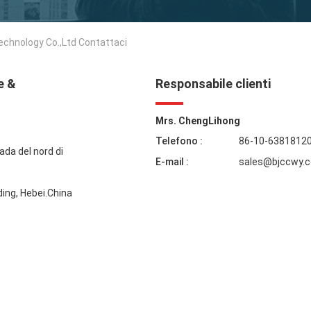
echnology Co.,Ltd Contattaci
e &
Responsabile clienti
Mrs. ChengLihong
Telefono :
86-10-6381812
ada del nord di
E-mail :
sales@bjccwy.
ding, Hebei.China