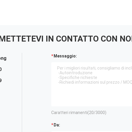
METTETEVI IN ​​CONTATTO CON NO
Messaggio:
ong
0
9
Caratteri rimanenti(
20
/3000)
Da: