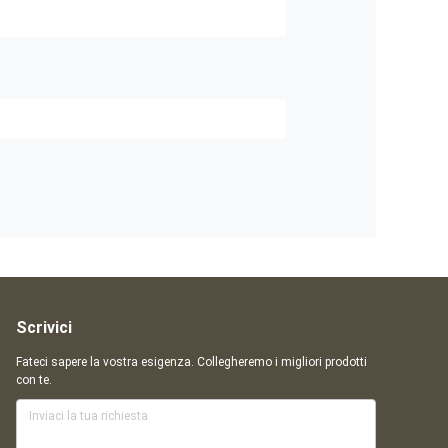
Scrivici
Fateci sapere la vostra esigenza. Collegheremo i migliori prodotti
con te.