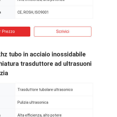
e
CE, ROSH, ISO9001
r Prezzo
Scrivici
z tubo in acciaio inossidabile
iatura trasduttore ad ultrasuoni
izia
Trasduttore tubolare ultrasonico
Pulizia ultrasonica
a
Alta efficienza, alto potere