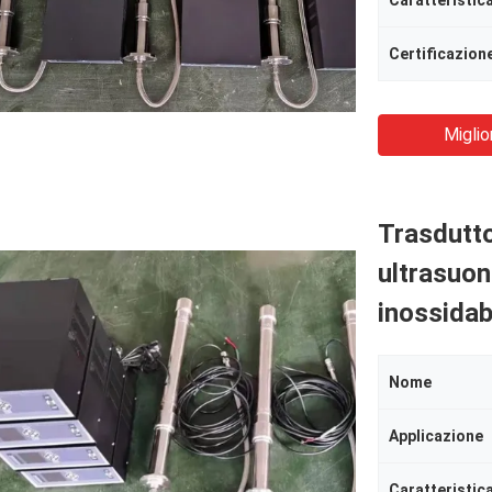
Caratteristic
Certificazion
Miglio
Trasdutto
ultrasuon
inossidab
Nome
Applicazione
Caratteristic