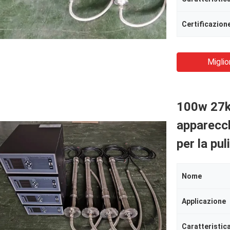
Certificazion
Miglio
100w 27kh
apparecch
per la pul
Nome
Applicazione
Caratteristic