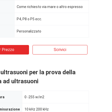
Come richiesto via mare o altro espresso
P4, P8 o P5 ecc.
Personalizzato
r Prezzo
Scrivici
ultrasuoni per la prova della
 ad ultrasuoni
ura
0 -255 w/in2
misurazione
10 kHz 200 kHz