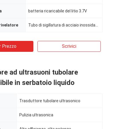
a
batteria ricaricabile del litio 3.7V
rivelatore
Tubo di sigillatura di acciaio inossidabile
r Prezzo
Scrivici
re ad ultrasuoni tubolare
ile in serbatoio liquido
Trasduttore tubolare ultrasonico
Pulizia ultrasonica