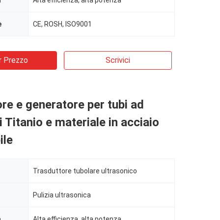
a
Alta efficienza, alta potenza
e
CE, ROSH, ISO9001
r Prezzo
Scrivici
re e generatore per tubi ad
i Titanio e materiale in acciaio
ile
Trasduttore tubolare ultrasonico
Pulizia ultrasonica
a
Alta efficienza, alta potenza