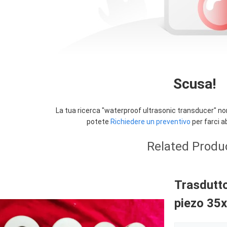
Scusa!
La tua ricerca "
waterproof ultrasonic transducer
" no
potete
Richiedere un preventivo
per farci ab
Related Produ
Trasdutto
piezo 3