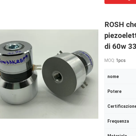
ROSH che 
piezoelet
di 60w 33
MOQ:
1pcs
nome
Potere
Certificazion
Frequenza