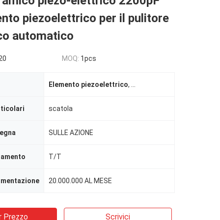
ramico piezo-elettrico 2200pF
nto piezoelettrico per il pulitore
co automatico
20
MOQ:
1pcs
Elemento piezoelettrico
,
Ceramico elettrico piezo-e
ticolari
scatola
segna
SULLE AZIONE
agamento
T/T
limentazione
20.000.000 AL MESE
r Prezzo
Scrivici