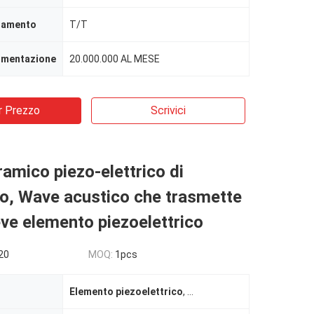
agamento
T/T
limentazione
20.000.000 AL MESE
r Prezzo
Scrivici
ramico piezo-elettrico di
o, Wave acustico che trasmette
eve elemento piezoelettrico
20
MOQ:
1pcs
Elemento piezoelettrico
,
ceramica piezoelettrica