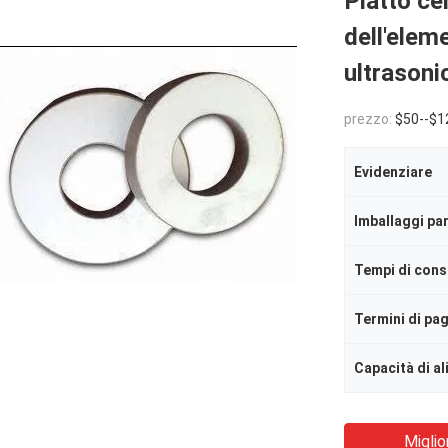
Piatto ce
dell'eleme
ultrasoni
prezzo:
$50--$1
Evidenziare
Imballaggi par
Tempi di con
Termini di p
Capacità di a
Miglio