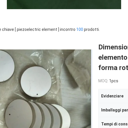
e chiave [ piezoelectric element ] incontro
100
prodotti.
Dimension
elemento 
forma ro
MOQ:
1pcs
Evidenziare
Imballaggi par
Tempi di con