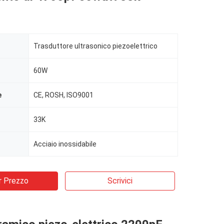
Trasduttore ultrasonico piezoelettrico
60W
e
CE, ROSH, ISO9001
33K
Acciaio inossidabile
r Prezzo
Scrivici