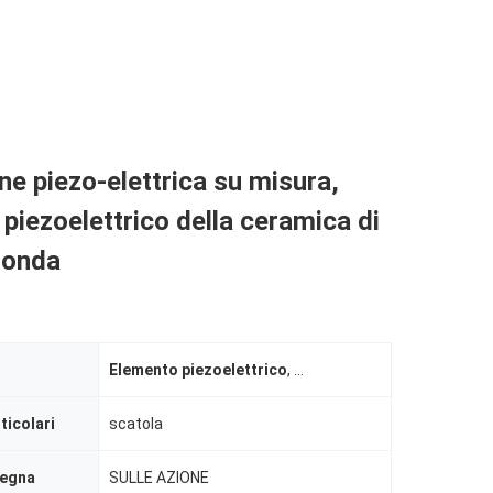
e piezo-elettrica su misura,
piezoelettrico della ceramica di
tonda
Elemento piezoelettrico
,
Ceramico elettrico piezo-e
ticolari
scatola
segna
SULLE AZIONE