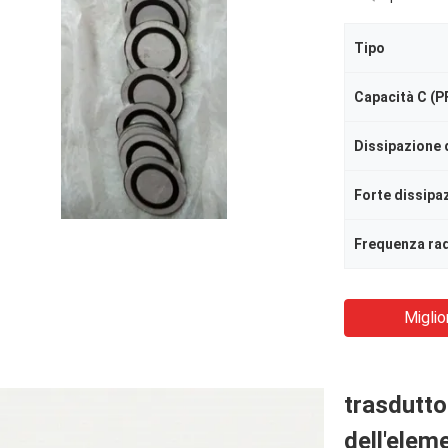
Tipo
Capacità C (P
Miglio
trasdutto
dell'elem