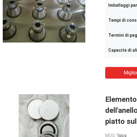
Imballaggi par
Tempi di con
Termini di p
Capacità di a
Miglio
Elemento 
dell'anell
piatto sul
MOQ:
1pcs