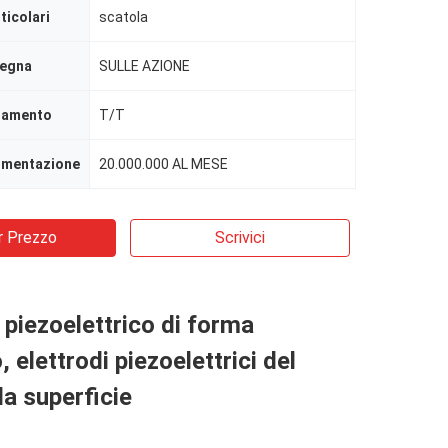
ticolari
scatola
segna
SULLE AZIONE
agamento
T/T
limentazione
20.000.000 AL MESE
r Prezzo
Scrivici
piezoelettrico di forma
o, elettrodi piezoelettrici del
la superficie