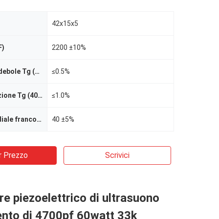
42x15x5
F)
2200 ±10%
Dissipazione debole Tg (12V) del campo
≤0.5%
Forte dissipazione Tg (400V) del campo
≤1.0%
Frequenza radiale franco (chilocicli)
40 ±5%
r Prezzo
Scrivici
re piezoelettrico di ultrasuono
ento di 4700pf 60watt 33k