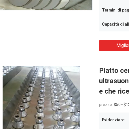
Termini di p
Capacità di a
Miglio
Piatto ce
ultrasuon
e che ric
prezzo:
$50--$1
Evidenziare