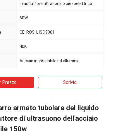
Trasduttore ultrasonico piezoelettrico
60W
e
CE, ROSH, ISO9001
40K
Acciaio inossidabile ed alluminio
r Prezzo
Scrivici
arro armato tubolare del liquido
uttore di ultrasuono dell'acciaio
ile 150w