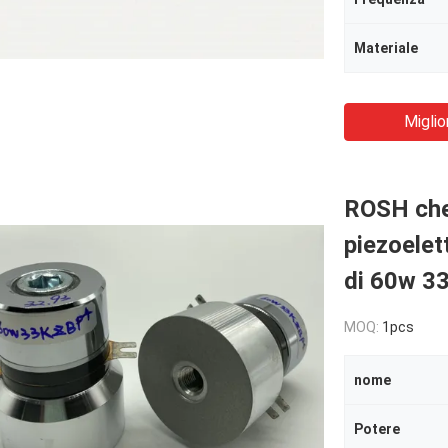
Materiale
Miglio
ROSH che 
piezoelet
di 60w 33
MOQ:
1pcs
nome
Potere