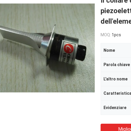
Il collare
piezoelet
dell'elem
MOQ:
1pcs
Nome
Parola chiave
L'altro nome
Caratteristic
Evidenziare
Miglio