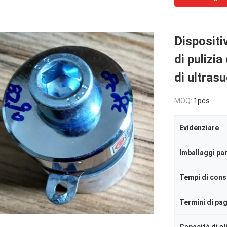
Dispositi
di pulizi
di ultras
MOQ:
1pcs
Evidenziare
Imballaggi par
Tempi di con
Termini di p