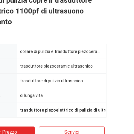
 di pulizia copre il trasduttore
trico 1100pf di ultrasuono
ento
collare di pulizia e trasduttore piezoceramic ultrasonico dei vestiti
trasduttore piezoceramic ultrasonico
trasduttore di pulizia ultrasonica
a
di lunga vita
trasduttore piezoelettrico di pulizia di ultrasuono dell'
r Prezzo
Scrivici