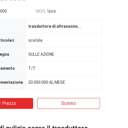
3000
MOQ:
1pcs
trasduttore di ultrasuono
,
Reattore ultrasonico del 
ticolari
scatola
segna
SULLE AZIONE
agamento
T/T
limentazione
20.000.000 AL MESE
r Prezzo
Scrivici