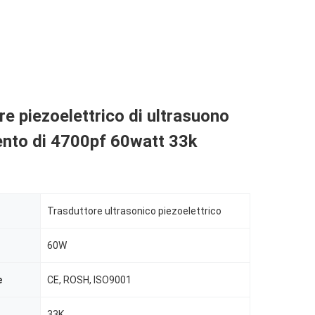
re piezoelettrico di ultrasuono
ento di 4700pf 60watt 33k
Trasduttore ultrasonico piezoelettrico
60W
e
CE, ROSH, ISO9001
33K