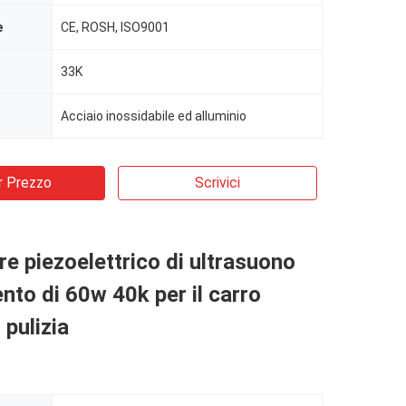
e
CE, ROSH, ISO9001
33K
Acciaio inossidabile ed alluminio
r Prezzo
Scrivici
re piezoelettrico di ultrasuono
ento di 60w 40k per il carro
 pulizia