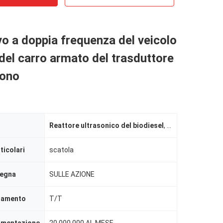
vo a doppia frequenza del veicolo
a del carro armato del trasduttore
uono
Reattore ultrasonico del biodiesel
,
trasduttore di u
ticolari
scatola
segna
SULLE AZIONE
agamento
T/T