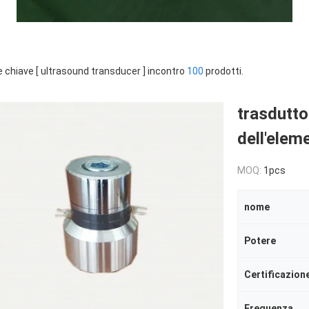
e chiave [ ultrasound transducer ] incontro
100
prodotti.
trasdutto
dell'elem
MOQ:
1pcs
nome
Potere
Certificazion
Frequenza