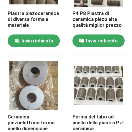
Piastra piezoceramica
P4 P8 Piastra di
Giro della fabbrica
di diversa forma e
ceramica piezo alta
materiale
qualità miglior prezzo
Controllo di qualità
Invia richiesta
Invia richiesta
Contattici
Richieda una citazione
Trasduttore ad ultrasuoni pulizia
Trasduttore ad ultrasuoni ad alta potenza
Ceramica
Forma del tubo ad
piezoelettrica forma
anello della piastra Pzt
anello dimensione
ceramica
Trasduttore ultrasonico di multi frequenza