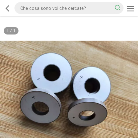
1
/
1