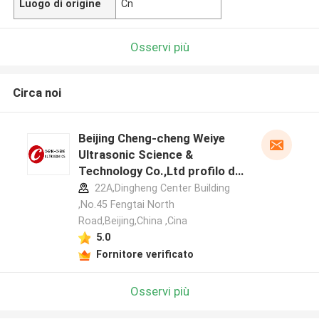
Luogo di origine
Cn
Osservi più
Circa noi
Beijing Cheng-cheng Weiye
Ultrasonic Science &
Technology Co.,Ltd profilo del
produttore
22A,Dingheng Center Building
,No.45 Fengtai North
Road,Beijing,China ,Cina
5.0
Fornitore verificato
Osservi più