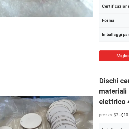
Certificazion
Forma
Imballaggi par
Miglio
Dischi ce
materiali
elettrico
prezzo:
$2--$10