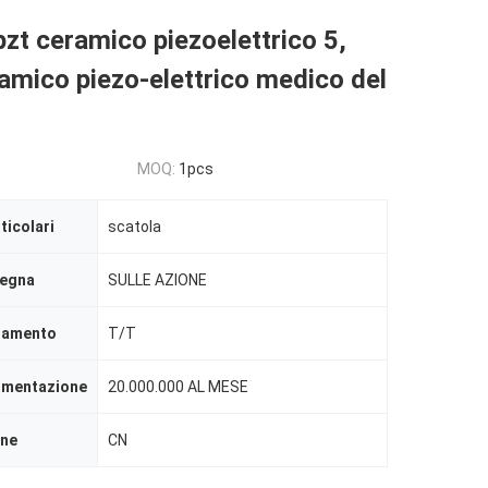
pzt ceramico piezoelettrico 5,
amico piezo-elettrico medico del
MOQ:
1pcs
ticolari
scatola
segna
SULLE AZIONE
agamento
T/T
limentazione
20.000.000 AL MESE
ine
CN