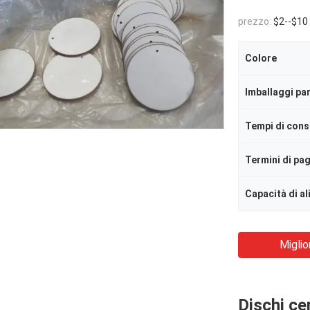
prezzo:
$2--$10
Colore
Imballaggi par
Tempi di con
Termini di p
Capacità di a
Miglio
Dischi ce