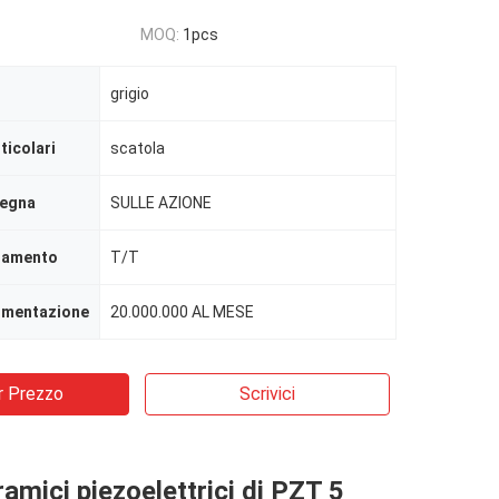
MOQ:
1pcs
grigio
ticolari
scatola
segna
SULLE AZIONE
agamento
T/T
limentazione
20.000.000 AL MESE
r Prezzo
Scrivici
ramici piezoelettrici di PZT 5