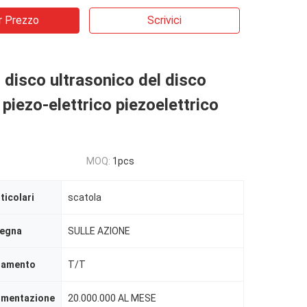
r Prezzo
Scrivici
 disco ultrasonico del disco
piezo-elettrico piezoelettrico
MOQ:
1pcs
ticolari
scatola
segna
SULLE AZIONE
agamento
T/T
limentazione
20.000.000 AL MESE