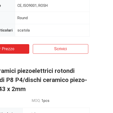
e
CE, ISO9001, ROSH
Round
ticolari
scatola
r Prezzo
Scrivici
ramici piezoelettrici rotondi
 di P8 P4/dischi ceramico piezo-
 43 x 2mm
MOQ:
1pcs