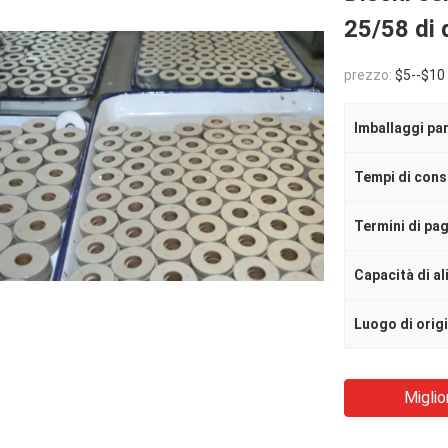
25/58 di 
prezzo:
$5--$10
Imballaggi par
Tempi di con
Termini di p
Capacità di a
Luogo di orig
Miglio