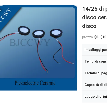
14/25 di 
disco cer
disco
prezzo:
$5--$10
Imballaggi par
Tempi di con
Termini di p
Capacità di a
Luogo di orig