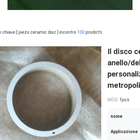
e chiave [ piezo ceramic disc ] incontro
100
prodotti.
Il disco 
anello/de
personali
metropoli
MOQ:
1pcs
nome
Applicazione