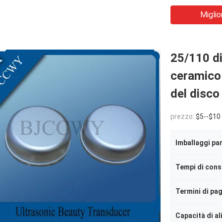
Miglio
25/110 di
ceramico 
del disco
prezzo:
$5--$10
Imballaggi par
Tempi di con
Termini di p
Capacità di a