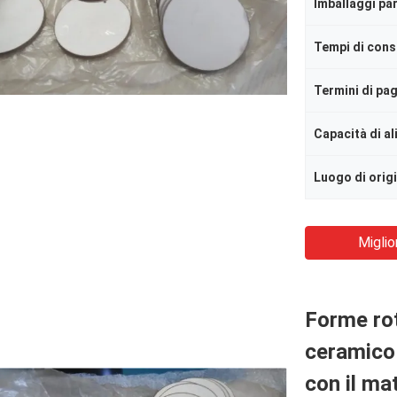
Imballaggi par
Tempi di con
Termini di p
Capacità di a
Luogo di orig
Miglio
Forme ro
ceramico 
con il ma