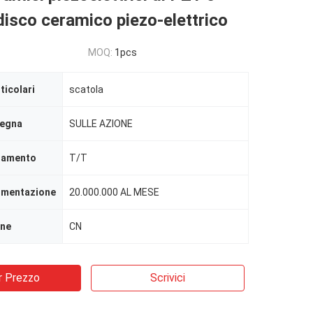
disco ceramico piezo-elettrico
MOQ:
1pcs
ticolari
scatola
segna
SULLE AZIONE
agamento
T/T
limentazione
20.000.000 AL MESE
ine
CN
r Prezzo
Scrivici