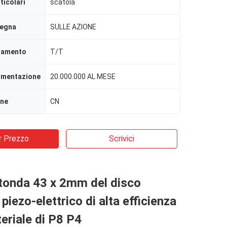
ticolari
scatola
segna
SULLE AZIONE
agamento
T/T
limentazione
20.000.000 AL MESE
ine
CN
r Prezzo
Scrivici
tonda 43 x 2mm del disco
piezo-elettrico di alta efficienza
teriale di P8 P4