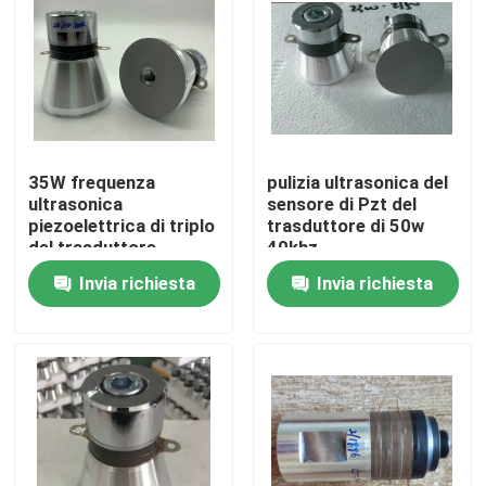
Giro della fabbrica
Controllo di qualità
35W frequenza
pulizia ultrasonica del
Contattici
ultrasonica
sensore di Pzt del
piezoelettrica di triplo
trasduttore di 50w
del trasduttore
40khz
Richieda una citazione
25/50/80 K
Invia richiesta
Invia richiesta
Trasduttore ad ultrasuoni pulizia
Trasduttore ad ultrasuoni ad alta potenza
Trasduttore ultrasonico di multi frequenza