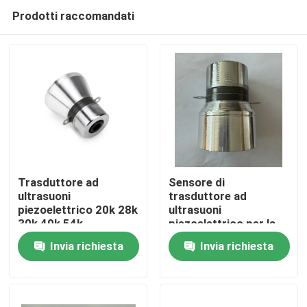
Prodotti raccomandati
Trasduttore ad
Sensore di
ultrasuoni
trasduttore ad
piezoelettrico 20k 28k
ultrasuoni
Casa
30k 40k 54k
piezoelettrico per la
pulizia
Invia richiesta
Invia richiesta
Prodotti
Circa noi