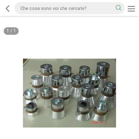
1
/
1