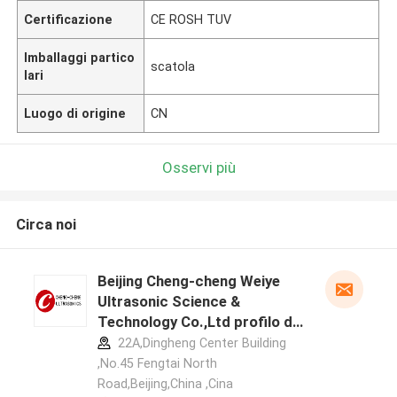
Certificazione
CE ROSH TUV
Imballaggi partico
scatola
lari
Luogo di origine
CN
Osservi più
Circa noi
Beijing Cheng-cheng Weiye
Ultrasonic Science &
Technology Co.,Ltd profilo del
produttore
22A,Dingheng Center Building
,No.45 Fengtai North
Road,Beijing,China ,Cina