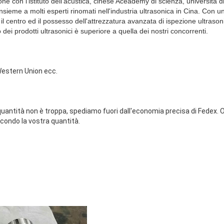
e con l'istituto dell'acustica, cinese Aceademy di scienza, università di Ts
 insieme a molti esperti rinomati nell'industria ultrasonica in Cina. Con un
 centro ed il possesso dell'attrezzatura avanzata di ispezione ultrasoni
dei prodotti ultrasonici è superiore a quella dei nostri concorrenti.
estern Union ecc.
antità non è troppa, spediamo fuori dall'economia precisa di Fedex. O
econdo la vostra quantità.