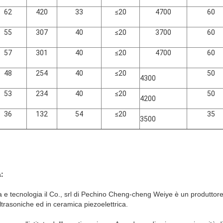
62
420
33
≤20
4700
60
55
307
40
≤20
3700
60
57
301
40
≤20
4700
60
48
254
40
≤20
50
4300
53
234
40
≤20
50
4200
36
132
54
≤20
35
3500
à:
za e tecnologia il Co., srl di Pechino Cheng-cheng Weiye è un produttore 
ultrasoniche ed in ceramica piezoelettrica.