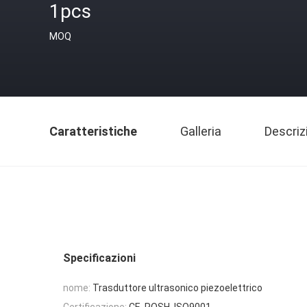
1pcs
MOQ
Caratteristiche
Galleria
Descriz
Specificazioni
nome:
Trasduttore ultrasonico piezoelettrico
Certificazione:
CE, ROSH, ISO9001