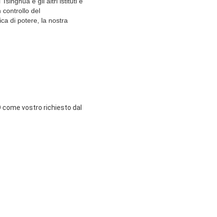
inghua e gli altri istituti e
 controllo del
ca di potere, la nostra
 come vostro richiesto dal