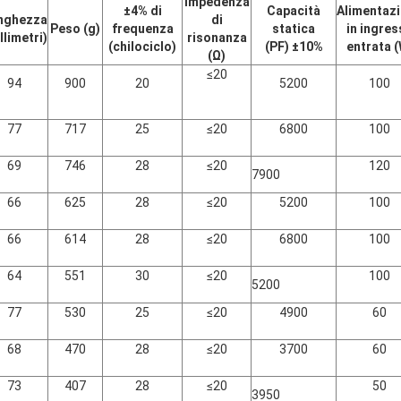
Impedenza
±4% di
Capacità
Alimentaz
nghezza
di
Peso (g)
frequenza
statica
in ingres
llimetri)
risonanza
(chilociclo)
(PF) ±10%
entrata (
(Ω)
≤20
94
900
20
5200
100
77
717
25
≤20
6800
100
69
746
28
≤20
120
7900
66
625
28
≤20
5200
100
66
614
28
≤20
6800
100
64
551
30
≤20
100
5200
77
530
25
≤20
4900
60
68
470
28
≤20
3700
60
73
407
28
≤20
50
3950