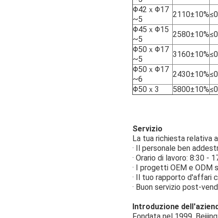
Φ42ｘΦ17
2110±10%
≤0
~5
Φ45ｘΦ15
2580±10%
≤0
~5
Φ50ｘΦ17
3160±10%
≤0
~5
Φ50ｘΦ17
2430±10%
≤0
~6
Φ50ｘ3
5800±10%
≤0
Servizio
La tua richiesta relativa
· Il personale ben addest
· Orario di lavoro: 8:30 - 
· I progetti OEM e ODM so
· Il tuo rapporto d'affari 
· Buon servizio post-vend
Introduzione dell'azien
Fondata nel 1999, Beijin