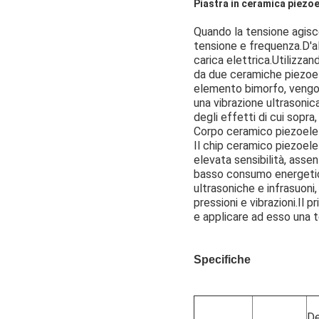
Piastra in ceramica piezoe
Quando la tensione agisce
tensione e frequenza.D'al
carica elettrica.Utilizza
da due ceramiche piezoel
elemento bimorfo, vengon
una vibrazione ultrasonic
degli effetti di cui sopra
Corpo ceramico piezoele
Il chip ceramico piezoele
elevata sensibilità, asse
basso consumo energetico
ultrasoniche e infrasuoni
pressioni e vibrazioni.Il p
e applicare ad esso una t
Specifiche
De