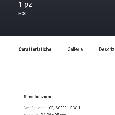
1 pz
MOQ
Caratteristiche
Galleria
Descriz
Specificazioni
Certificazione::
CE, ISO9001, ROSH
Materiale:
P4, P8 o P5 ecc