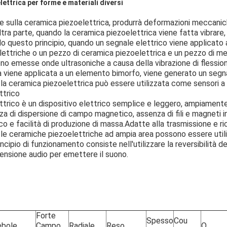
lettrica per forme e materiali diversi
 sulla ceramica piezoelettrica, produrrà deformazioni meccanich
tra parte, quando la ceramica piezoelettrica viene fatta vibrare
ndo questo principio, quando un segnale elettrico viene applicato 
ettriche o un pezzo di ceramica piezoelettrica e un pezzo di met
o emesse onde ultrasoniche a causa della vibrazione di flession
a viene applicata a un elemento bimorfo, viene generato un segna
, la ceramica piezoelettrica può essere utilizzata come sensori a 
ttrico
ttrico è un dispositivo elettrico semplice e leggero, ampiamente 
nza di dispersione di campo magnetico, assenza di fili e magneti 
 e facilità di produzione di massa.Adatte alla trasmissione e ri
, le ceramiche piezoelettriche ad ampia area possono essere util
rincipio di funzionamento consiste nell'utilizzare la reversibilità 
ensione audio per emettere il suono.
Forte
Spesso
Cou
bole
Campo
Radiale
Reso
Q