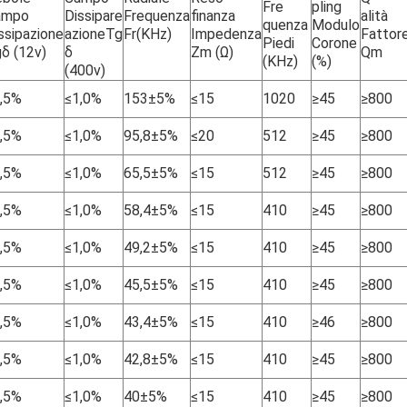
Fre
pling
ampo
Dissipare
Frequenza
finanza
alità
quenza
Modulo
ssipazione
azioneTg
Fr(KHz)
Impedenza
Fattor
Piedi
Corone
δ (12v)
δ
Zm (Ω)
Qm
(KHz)
(%)
(400v)
,5%
≤1,0%
153±5%
≤15
1020
≥45
≥800
,5%
≤1,0%
95,8±5%
≤20
512
≥45
≥800
,5%
≤1,0%
65,5±5%
≤15
512
≥45
≥800
,5%
≤1,0%
58,4±5%
≤15
410
≥45
≥800
,5%
≤1,0%
49,2±5%
≤15
410
≥45
≥800
,5%
≤1,0%
45,5±5%
≤15
410
≥45
≥800
,5%
≤1,0%
43,4±5%
≤15
410
≥46
≥800
,5%
≤1,0%
42,8±5%
≤15
410
≥45
≥800
,5%
≤1,0%
40±5%
≤15
410
≥45
≥800