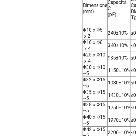
Capacità
Dimensione
C
C
(mm)
Di
(pF)
Tg
Φ10ｘΦ5
240±10%
≤0
ｘ2
Φ16ｘΦ8
340±10%
≤0
ｘ4
Φ25ｘΦ10
935±10%
≤0
ｘ4
Φ30ｘΦ10
1150±10%
≤0
~5
Φ32ｘΦ15
1080±10%
≤0
~5
Φ35ｘΦ15
1430±10%
≤0
~5
Φ38ｘΦ15
1750±10%
≤0
~5
Φ40ｘΦ15
1970±10%
≤0
~5
Φ42ｘΦ15
2200±10%
≤0
~5