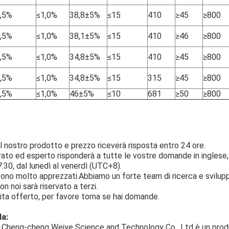
,5%
≤1,0%
38,8±5%
≤15
410
≥45
≥800
,5%
≤1,0%
38,1±5%
≤15
410
≥46
≥800
,5%
≤1,0%
34,8±5%
≤15
410
≥45
≥800
,5%
≤1,0%
34,8±5%
≤15
315
≥45
≥800
,5%
≤1,0%
46±5%
≤10
681
≥50
≥800
 al nostro prodotto e prezzo riceverà risposta entro 24 ore.
rato ed esperto risponderà a tutte le vostre domande in inglese
17:30, dal lunedì al venerdì (UTC+8).
no molto apprezzati.Abbiamo un forte team di ricerca e sviluppo 
con noi sarà riservato a terzi.
ita offerto, per favore torna se hai domande.
da:
g Cheng-cheng Weiye Science and Technology Co., Ltd è un prod