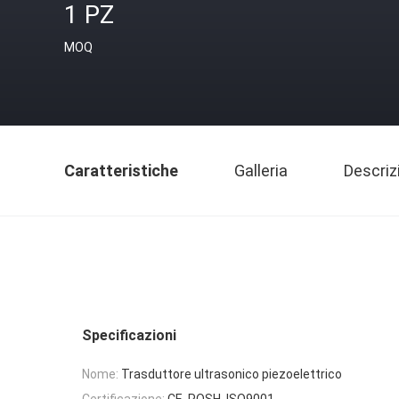
1 PZ
MOQ
Caratteristiche
Galleria
Descriz
Specificazioni
Nome:
Trasduttore ultrasonico piezoelettrico
Certificazione:
CE, ROSH, ISO9001