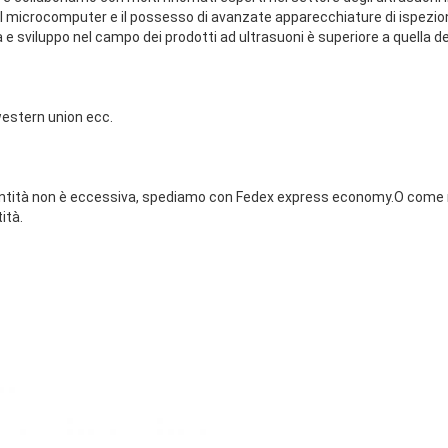
el microcomputer e il possesso di avanzate apparecchiature di ispezio
a e sviluppo nel campo dei prodotti ad ultrasuoni è superiore a quella de
estern union ecc.
tità non è eccessiva, spediamo con Fedex express economy.O come ri
ità.