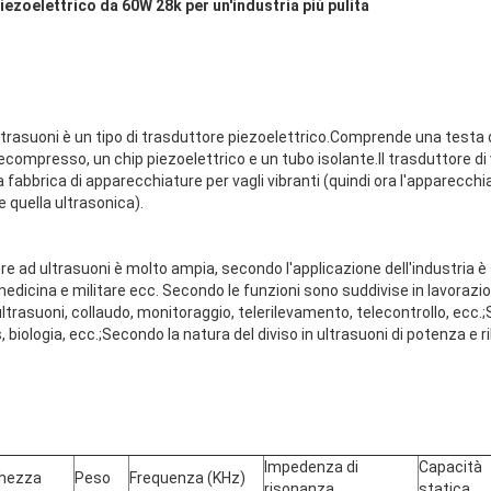
ezoelettrico da 60W 28k per un'industria più pulita
 ultrasuoni è un tipo di trasduttore piezoelettrico.Comprende una testa d
ecompresso, un chip piezoelettrico e un tubo isolante.Il trasduttore di 
fabbrica di apparecchiature per vagli vibranti (quindi ora l'apparecchi
 quella ultrasonica).
re ad ultrasuoni è molto ampia, secondo l'applicazione dell'industria è 
, medicina e militare ecc. Secondo le funzioni sono suddivise in lavorazio
ultrasuoni, collaudo, monitoraggio, telerilevamento, telecontrollo, ecc.
as, biologia, ecc.;Secondo la natura del diviso in ultrasuoni di potenza e 
Impedenza di
Capacità
hezza
Peso
Frequenza (KHz)
risonanza
statica