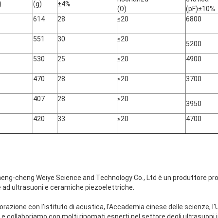
)
(g)
±4%
(Ω)
(pF)±10%
614
28
≤20
6800
551
30
≤20
5200
530
25
≤20
4900
470
28
≤20
3700
407
28
≤20
3950
420
33
≤20
4700
heng-cheng Weiye Science and Technology Co., Ltd è un produttore pro
 ad ultrasuoni e ceramiche piezoelettriche.
azione con l'istituto di acustica, l'Accademia cinese delle scienze, l'U
ca e collaboriamo con molti rinomati esperti nel settore degli ultrasuoni 