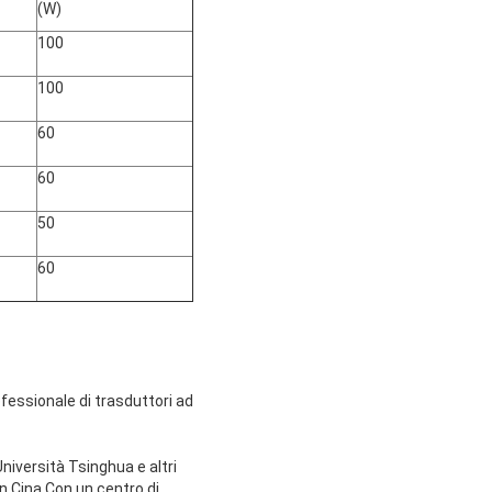
(W)
100
100
60
60
50
60
fessionale di trasduttori ad
niversità Tsinghua e altri
in Cina.Con un centro di