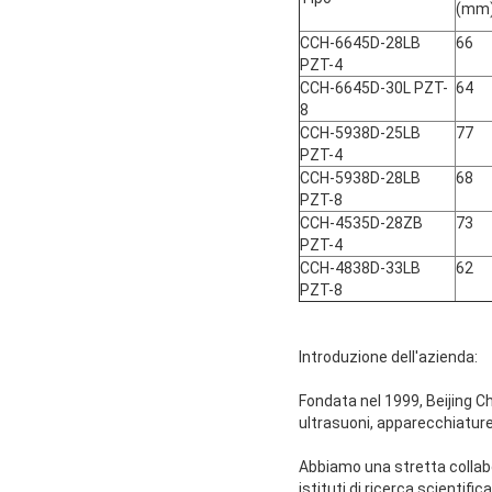
(mm
CCH-6645D-28LB
66
PZT-4
CCH-6645D-30L PZT-
64
8
CCH-5938D-25LB
77
PZT-4
CCH-5938D-28LB
68
PZT-8
CCH-4535D-28ZB
73
PZT-4
CCH-4838D-33LB
62
PZT-8
Introduzione dell'azienda:
Fondata nel 1999, Beijing C
ultrasuoni, apparecchiature
Abbiamo una stretta collabor
istituti di ricerca scientifi