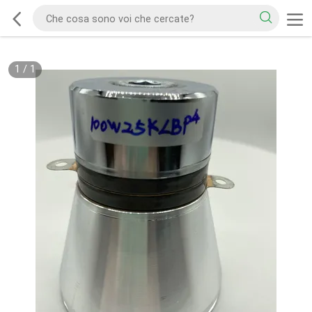
1
/
1