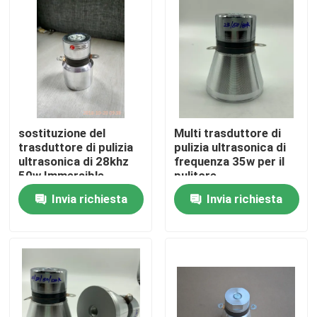
Giro della fabbrica
Controllo di qualità
Contattici
sostituzione del
Multi trasduttore di
trasduttore di pulizia
pulizia ultrasonica di
ultrasonica di 28khz
frequenza 35w per il
Richieda una citazione
50w Immersible
pulitore
Invia richiesta
Invia richiesta
Trasduttore ad ultrasuoni pulizia
Trasduttore ad ultrasuoni ad alta potenza
Trasduttore ultrasonico di multi frequenza