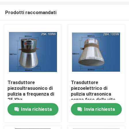
Prodotti raccomandati
Trasduttore
Trasduttore
piezoultrasuonico di
piezoelettrico di
Casa
pulizia a frequenza di
pulizia ultrasonica
25 Khz
senza foro della vite
Invia richiesta
Invia richiesta
Prodotti
Circa noi