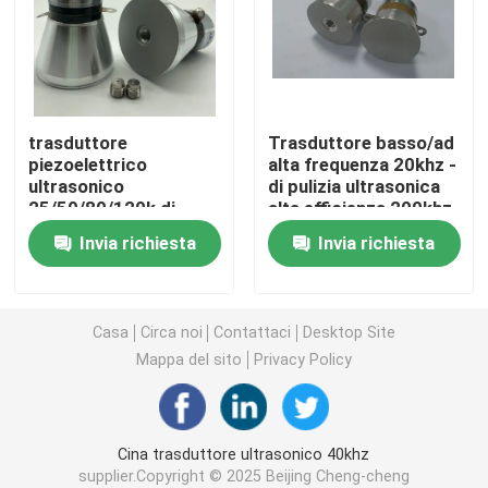
trasduttore ultrasonico piezoelettrico
Immersione del trasduttore ad ultrasuoni
trasduttore
Trasduttore basso/ad
piezoelettrico
alta frequenza 20khz -
ultrasonico
di pulizia ultrasonica
Generatore di ultrasuoni di Digital
25/50/80/120k di
alta efficienza 200khz
80mm quattro
Invia richiesta
Invia richiesta
frequenze
generatore di frequenza ultrasonica
Macchina di pulizia ad ultrasuoni
Casa
Circa noi
Contattaci
Desktop Site
Mappa del sito
Privacy Policy
Disruptore ultrasonico delle cellule
Cina trasduttore ultrasonico 40khz
Reattore ultrasonico
supplier.Copyright © 2025 Beijing Cheng-cheng