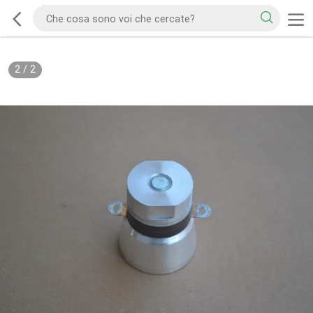
2
/
2