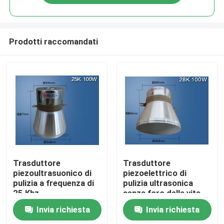
Prodotti raccomandati
Casa
Trasduttore
Trasduttore
piezoultrasuonico di
piezoelettrico di
pulizia a frequenza di
pulizia ultrasonica
Prodotti
25 Khz
senza foro della vite
Invia richiesta
Invia richiesta
Circa noi