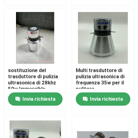
Giro della fabbrica
Controllo di qualità
Contattici
sostituzione del
Multi trasduttore di
Richieda una citazione
trasduttore di pulizia
pulizia ultrasonica di
ultrasonica di 28khz
frequenza 35w per il
50w Immersible
pulitore
Trasduttore ad ultrasuoni pulizia
Invia richiesta
Invia richiesta
Trasduttore ad ultrasuoni ad alta potenza
Trasduttore ultrasonico di multi frequenza