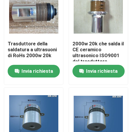
Giro della fabbrica
Controllo di qualità
Trasduttore della
2000w 20k che salda il
saldatura a ultrasuoni
CE ceramico
Contattici
di RoHs 2000w 20k
ultrasonico ISO9001
del trasduttore
Invia richiesta
Invia richiesta
Richieda una citazione
Trasduttore ad ultrasuoni pulizia
Trasduttore ad ultrasuoni ad alta potenza
Trasduttore ultrasonico di multi frequenza