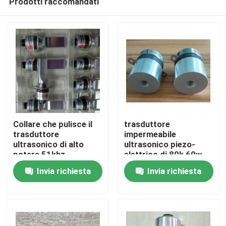
Prodotti raccomandati
Collare che pulisce il
trasduttore
trasduttore
impermeabile
ultrasonico di alto
ultrasonico piezo-
potere 51khz
elettrico di 80k 60w
Casa
Invia richiesta
Invia richiesta
Prodotti
Circa noi