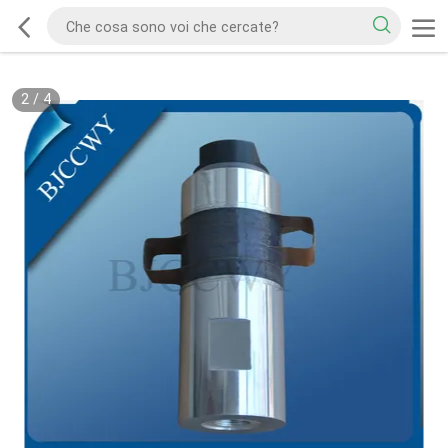
2
/
4