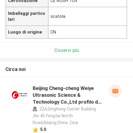
Certificazione
CE ROSH TUV
Imballaggi partico
scatola
lari
Luogo di origine
CN
Osservi più
Circa noi
Beijing Cheng-cheng Weiye
Ultrasonic Science &
Technology Co.,Ltd profilo del
produttore
22A,Dingheng Center Building
,No.45 Fengtai North
Road,Beijing,China ,Cina
5.0