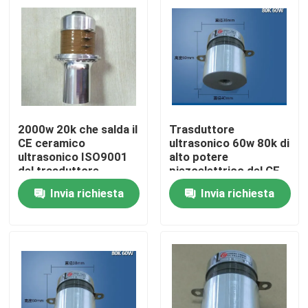
Giro della fabbrica
Controllo di qualità
Contattici
2000w 20k che salda il
Trasduttore
CE ceramico
ultrasonico 60w 80k di
ultrasonico ISO9001
alto potere
Richieda una citazione
del trasduttore
piezoelettrico del CE
Invia richiesta
Invia richiesta
Trasduttore ad ultrasuoni pulizia
Trasduttore ad ultrasuoni ad alta potenza
Trasduttore ultrasonico di multi frequenza