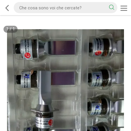
1
/
1