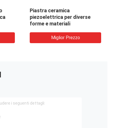
o
Piastra ceramica
piat
ica
piezoelettrica per diverse
elett
forme e materiali
Miglior Prezzo
I