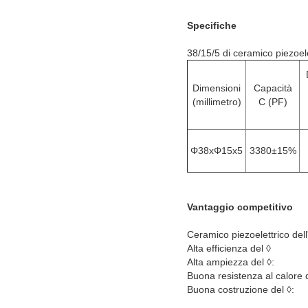
Specifiche
38/15/5 di ceramico piezoelet
Dimensioni
Capacità
(millimetro)
C (PF)
Φ38xΦ15x5
3380±15%
Vantaggio competitivo
Ceramico piezoelettrico dell
Alta efficienza del ◊
Alta ampiezza del ◊:
Buona resistenza al calore 
Buona costruzione del ◊: