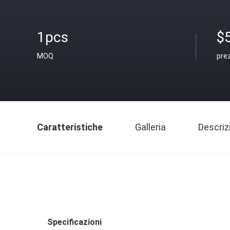
1pcs
$
MOQ
pre
Caratteristiche
Galleria
Descriz
Specificazioni