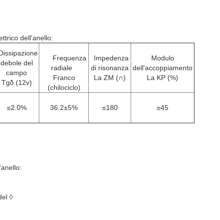
trico dell'anello:
Dissipazione
Frequenza
Impedenza
Modulo
debole del
radiale
di risonanza
dell'accoppiamento
campo
Franco
La ZM (∩)
La KP (%)
Tgδ (12v)
(chilociclo)
≤2.0%
36.2±5%
≤180
≥45
'anello:
del ◊