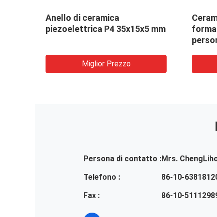
ni
Anello di ceramica
Cerami
piezoelettrica P4 35x15x5 mm
forma
perso
Miglior Prezzo
Persona di contatto :
Mrs. ChengLih
Telefono :
86-10-6381812
Fax :
86-10-5111298