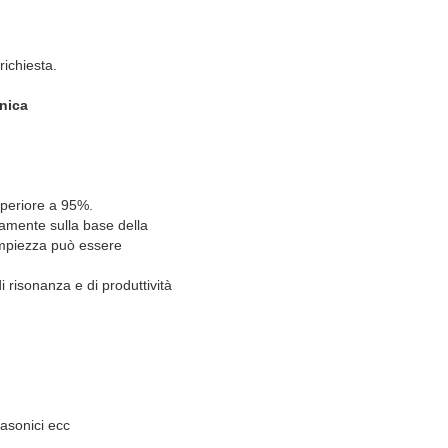
richiesta.
onica
superiore a 95%.
ttamente sulla base della
ampiezza può essere
 risonanza e di produttività
rasonici ecc