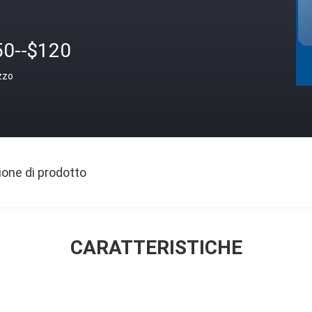
50--$120
zzo
ione di prodotto
CARATTERISTICHE