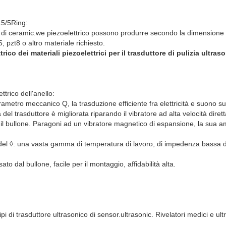
15/5Ring:
s e di ceramic.we piezoelettrico possono produrre secondo la dimensione 
5, pzt8 o altro materiale richiesto.
rico dei materiali piezoelettrici per il trasduttore di pulizia ultras
trico dell'anello:
parametro meccanico Q, la trasduzione efficiente fra elettricità e suono 
 del trasduttore è migliorata riparando il vibratore ad alta velocità dire
 il bullone. Paragoni ad un vibratore magnetico di espansione, la sua 
del ◊: una vasta gamma di temperatura di lavoro, di impedenza bassa di
ato dal bullone, facile per il montaggio, affidabilità alta.
ipi di trasduttore ultrasonico di sensor.ultrasonic. Rivelatori medici e ult