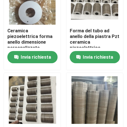
Giro della fabbrica
Ceramica
Forma del tubo ad
Controllo di qualità
piezoelettrica forma
anello della piastra Pzt
anello dimensione
ceramica
personalizzata
piezoelettrica
Contattici
Invia richiesta
Invia richiesta
Richieda una citazione
Trasduttore ad ultrasuoni pulizia
Trasduttore ad ultrasuoni ad alta potenza
Trasduttore ultrasonico di multi frequenza