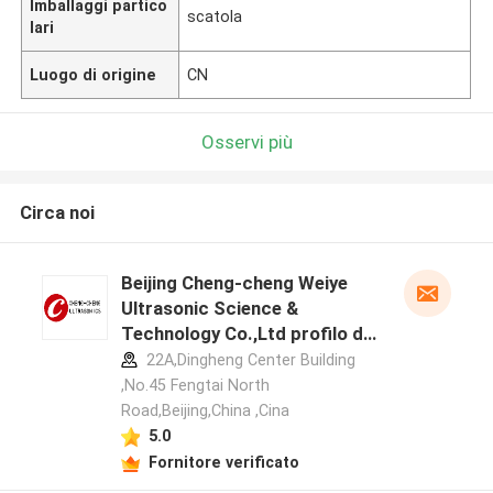
Imballaggi partico
scatola
lari
Luogo di origine
CN
Osservi più
Circa noi
Beijing Cheng-cheng Weiye
Ultrasonic Science &
Technology Co.,Ltd profilo del
produttore
22A,Dingheng Center Building
,No.45 Fengtai North
Road,Beijing,China ,Cina
5.0
Fornitore verificato