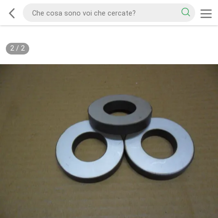
2
/
2