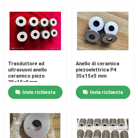
Trasduttore ad
Anello di ceramica
ultrasuoni anello
piezoelettrica P4
ceramico piezo
35x15x5 mm
35x15x5mm
Invia richiesta
Invia richiesta
Casa
Prodotti
Circa noi