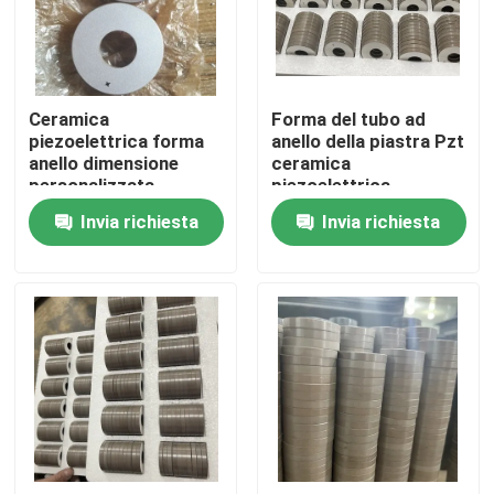
Giro della fabbrica
Ceramica
Forma del tubo ad
Controllo di qualità
piezoelettrica forma
anello della piastra Pzt
anello dimensione
ceramica
personalizzata
piezoelettrica
Contattici
Invia richiesta
Invia richiesta
Richieda una citazione
Trasduttore ad ultrasuoni pulizia
Trasduttore ad ultrasuoni ad alta potenza
Trasduttore ultrasonico di multi frequenza