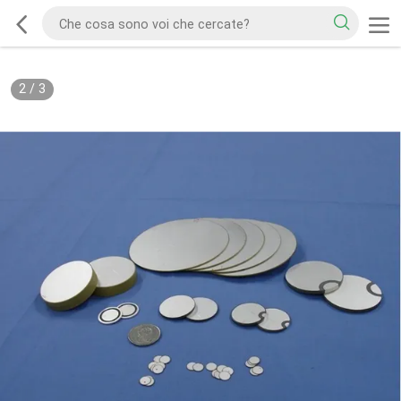
2
/
3