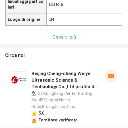
Imballaggi partico
scatola
lari
Luogo di origine
CN
Osservi più
Circa noi
Beijing Cheng-cheng Weiye
Ultrasonic Science &
Technology Co.,Ltd profilo del
produttore
22A,Dingheng Center Building
,No.45 Fengtai North
Road,Beijing,China ,Cina
5.0
Fornitore verificato