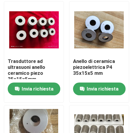
Trasduttore ad
Anello di ceramica
ultrasuoni anello
piezoelettrica P4
ceramico piezo
35x15x5 mm
35x15x5mm
Invia richiesta
Invia richiesta
Casa
Prodotti
Circa noi