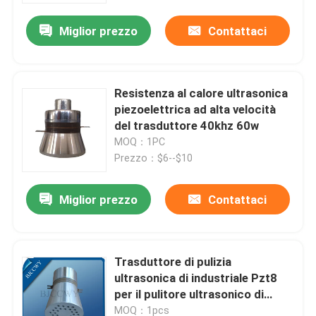
Miglior prezzo
Contattaci
Resistenza al calore ultrasonica
piezoelettrica ad alta velocità
del trasduttore 40khz 60w
MOQ：1PC
Prezzo：$6--$10
Miglior prezzo
Contattaci
Casa
Trasduttore di pulizia
Prodotti
ultrasonica di industriale Pzt8
per il pulitore ultrasonico di
vibrazione
Circa noi
MOQ：1pcs