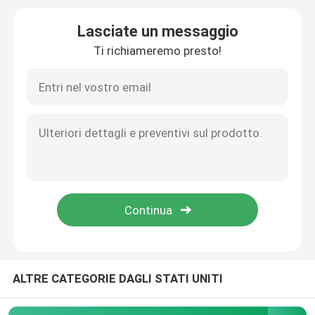
Lasciate un messaggio
trasduttore ultrasonico piezoelettrico
Ti richiameremo presto!
Immersione del trasduttore ad ultrasuoni
Generatore di ultrasuoni di Digital
generatore di frequenza ultrasonica
Macchina di pulizia ad ultrasuoni
Disruptore ultrasonico delle cellule
ALTRE CATEGORIE DAGLI STATI UNITI
Reattore ultrasonico