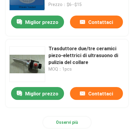
Prezzo：$6--$15
Giro della fabbrica
Miglior prezzo
Contattaci
Controllo di qualità
Trasduttore due/tre ceramici
Contattici
piezo-elettrici di ultrasuono di
pulizia del collare
MOQ：1pcs
Richieda una citazione
Trasduttore ad ultrasuoni pulizia
Miglior prezzo
Contattaci
Trasduttore ad ultrasuoni ad alta potenza
Osservi più
Trasduttore ultrasonico di multi frequenza