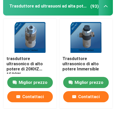
Trasduttore ad ultrasuoni ad alta potenza
(93)
Piatto ceramico piezo-elettrico
dischi ceramici piezoelettrici
Elemento ceramico piezo-elettrico
trasduttore
Trasduttore
Trasduttore della saldatura a ultrasuoni
ultrasonico di alto
ultrasonico di alto
potere di 20KHZ
potere Immersible
1500W
Trasduttore ultrasonico di bellezza
Miglior prezzo
Miglior prezzo
Impedenza ultrasonica
Contattaci
Contattaci
trasduttore d'atomizzazione ultrasonico