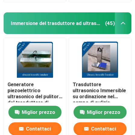
Immersione del trasduttore ad ultrasuoni
(45)
Generatore
Trasduttore
piezoelettrico
ultrasonico Immersible
ultrasonico del pulitore
su ordinazione nel
del trasduttore di
campo di pulizia
biochimica
ultrasonica
Miglior prezzo
Miglior prezzo
Contattaci
Contattaci