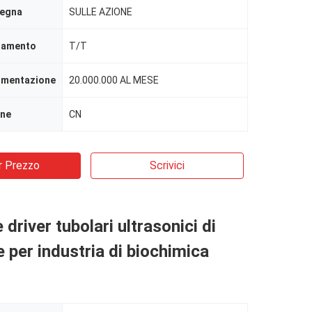
segna
SULLE AZIONE
agamento
T/T
limentazione
20.000.000 AL MESE
ine
CN
r Prezzo
Scrivici
driver tubolari ultrasonici di
e per industria di biochimica