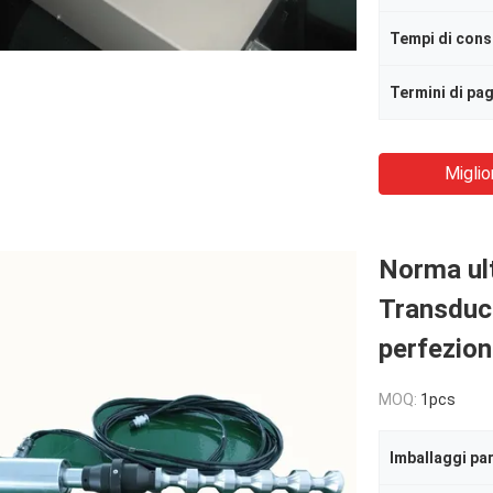
Tempi di con
Termini di p
Miglio
Norma ult
Transduce
perfezion
MOQ:
1pcs
Imballaggi par