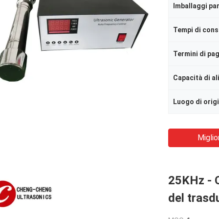
Imballaggi par
Tempi di con
Termini di p
Capacità di a
Luogo di orig
Miglio
25KHz - 
del trasd