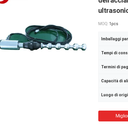
dell'accia
ultrasoni
MOQ:
1pcs
Imballaggi par
Tempi di con
Termini di p
Capacità di a
Luogo di orig
Miglio