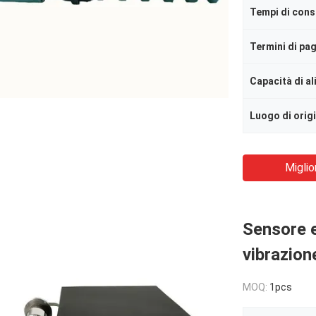
Tempi di con
Termini di p
Capacità di a
Luogo di orig
Miglio
Sensore e 
vibrazion
MOQ:
1pcs