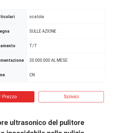
ticolari
scatola
segna
SULLE AZIONE
agamento
T/T
limentazione
20.000.000 AL MESE
ine
CN
r Prezzo
Scrivici
re ultrasonico del pulitore