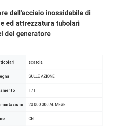
re dell'acciaio inossidabile di
re ed attrezzatura tubolari
ci del generatore
ticolari
scatola
segna
SULLE AZIONE
agamento
T/T
limentazione
20.000.000 AL MESE
ine
CN