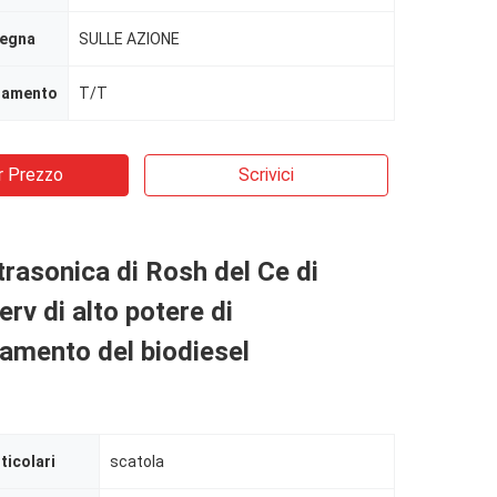
segna
SULLE AZIONE
agamento
T/T
r Prezzo
Scrivici
rasonica di Rosh del Ce di
rv di alto potere di
amento del biodiesel
ticolari
scatola