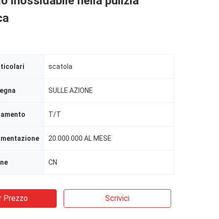
io inossidabile nella pulizia
ca
ticolari
scatola
segna
SULLE AZIONE
agamento
T/T
limentazione
20.000.000 AL MESE
ine
CN
r Prezzo
Scrivici