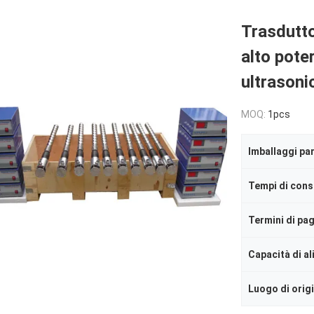
Trasdutto
alto pote
ultrasoni
MOQ:
1pcs
Imballaggi par
Tempi di con
Termini di p
Capacità di a
Luogo di orig