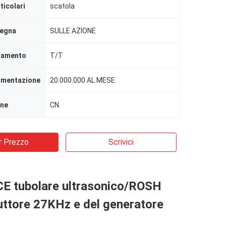
ticolari
scatola
segna
SULLE AZIONE
agamento
T/T
limentazione
20.000.000 AL MESE
ine
CN
r Prezzo
Scrivici
CE tubolare ultrasonico/ROSH
uttore 27KHz e del generatore