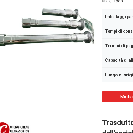
MOQ:
1pcs
Imballaggi par
Tempi di con
Termini di p
Capacità di a
Luogo di orig
Miglio
Trasdutto