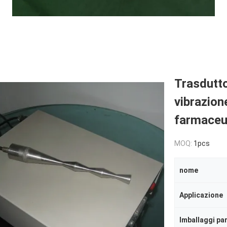
Trasdutto
vibrazion
farmaceu
MOQ:
1pcs
nome
Applicazione
Imballaggi par