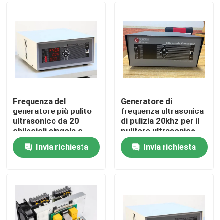
Frequenza del
Generatore di
generatore più pulito
frequenza ultrasonica
ultrasonico da 20
di pulizia 20khz per il
chilocicli singola o
pulitore ultrasonico
multi
Invia richiesta
Invia richiesta
Casa
Prodotti
Circa noi