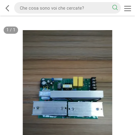
1
/
1