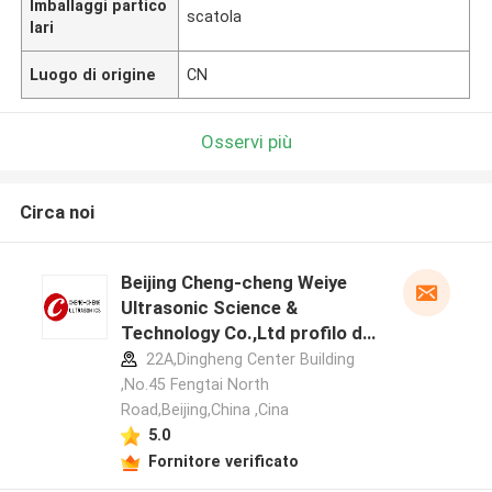
Imballaggi partico
scatola
lari
Luogo di origine
CN
Osservi più
Circa noi
Beijing Cheng-cheng Weiye
Ultrasonic Science &
Technology Co.,Ltd profilo del
produttore
22A,Dingheng Center Building
,No.45 Fengtai North
Road,Beijing,China ,Cina
5.0
Fornitore verificato