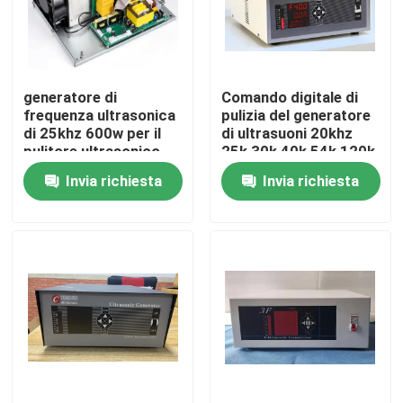
Giro della fabbrica
generatore di
Comando digitale di
Controllo di qualità
frequenza ultrasonica
pulizia del generatore
di 25khz 600w per il
di ultrasuoni 20khz
pulitore ultrasonico
25k 30k 40k 54k 120k
Contattici
2000k
Invia richiesta
Invia richiesta
Richieda una citazione
Trasduttore ad ultrasuoni pulizia
Trasduttore ad ultrasuoni ad alta potenza
Trasduttore ultrasonico di multi frequenza