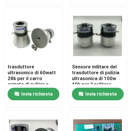
Giro della fabbrica
Controllo di qualità
Contattici
trasduttore
Sensore militare del
Richieda una citazione
ultrasonico di 60watt
trasduttore di pulizia
28k per il carro
ultrasonica di 100w
armato di pulizia a
40k per il pulitore
frequenza unica
Trasduttore ad ultrasuoni pulizia
Invia richiesta
Invia richiesta
Trasduttore ad ultrasuoni ad alta potenza
Trasduttore ultrasonico di multi frequenza