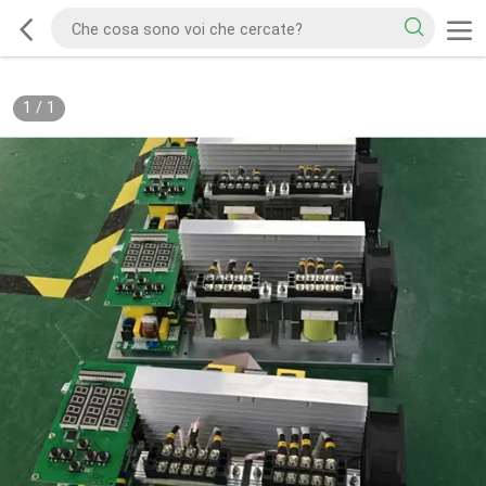
1
/
1