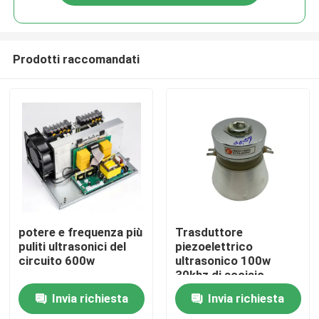
Prodotti raccomandati
Casa
potere e frequenza più
Trasduttore
puliti ultrasonici del
piezoelettrico
circuito 600w
ultrasonico 100w
Prodotti
30khz di acciaio
inossidabile
Invia richiesta
Invia richiesta
Circa noi