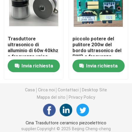
trasduttore ultrasonico piezoelettrico
Immersione del trasduttore ad ultrasuoni
Trasduttore
piccolo potere del
ultrasonico di
pulitore 200w del
alluminio di 60w 40khz
bordo ultrasonico del
Generatore di ultrasuoni di Digital
a frequenza unica
PWB a frequenza
unica
Invia richiesta
Invia richiesta
generatore di frequenza ultrasonica
Macchina di pulizia ad ultrasuoni
Casa
Circa noi
Contattaci
Desktop Site
Mappa del sito
Privacy Policy
Disruptore ultrasonico delle cellule
Cina Trasduttore ceramico piezoelettrico
Reattore ultrasonico
supplier.Copyright © 2025 Beijing Cheng-cheng