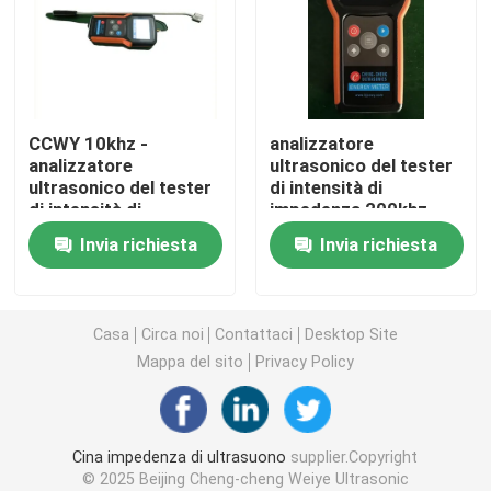
trasduttore ultrasonico piezoelettrico
Immersione del trasduttore ad ultrasuoni
CCWY 10khz -
analizzatore
analizzatore
ultrasonico del tester
ultrasonico del tester
di intensità di
Generatore di ultrasuoni di Digital
di intensità di
impedenza 200khz
frequenza di
Invia richiesta
Invia richiesta
impedenza 1mhz
generatore di frequenza ultrasonica
Macchina di pulizia ad ultrasuoni
Casa
Circa noi
Contattaci
Desktop Site
Mappa del sito
Privacy Policy
Disruptore ultrasonico delle cellule
Cina impedenza di ultrasuono
supplier.Copyright
Reattore ultrasonico
© 2025 Beijing Cheng-cheng Weiye Ultrasonic