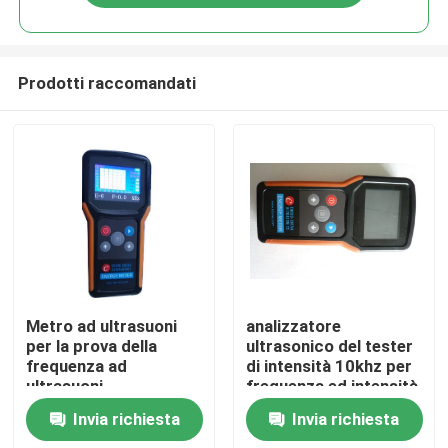
Prodotti raccomandati
Casa
Metro ad ultrasuoni
analizzatore
per la prova della
ultrasonico del tester
frequenza ad
di intensità 10khz per
Prodotti
ultrasuoni
frequenza ed intensità
difficili di ultrasuono
Invia richiesta
Invia richiesta
Circa noi