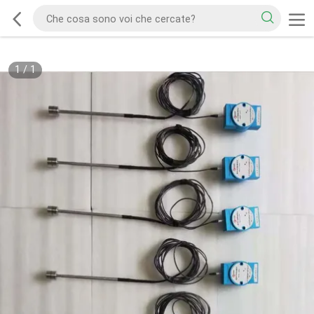
1
/
1