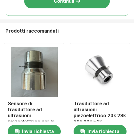
Continua
Prodotti raccomandati
Casa
Sensore di
Trasduttore ad
trasduttore ad
ultrasuoni
Prodotti
ultrasuoni
piezoelettrico 20k 28k
piezoelettrico per la
30k 40k 54k
pulizia
Invia richiesta
Invia richiesta
Circa noi