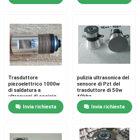
Giro della fabbrica
Controllo di qualità
Contattici
Richieda una citazione
Trasduttore
pulizia ultrasonica del
piezoelettrico 1000w
sensore di Pzt del
di saldatura a
trasduttore di 50w
ultrasuoni di acciaio
40khz
Trasduttore ad ultrasuoni pulizia
inossidabile
Invia richiesta
Invia richiesta
Trasduttore ad ultrasuoni ad alta potenza
Trasduttore ultrasonico di multi frequenza