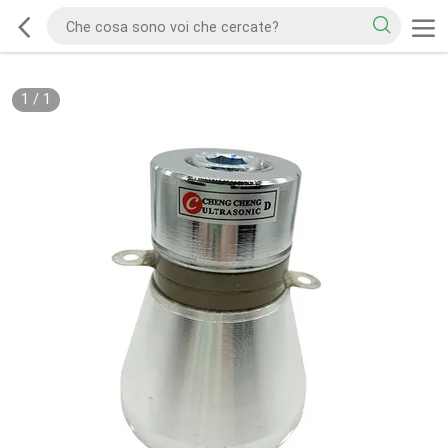
1
/
1