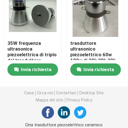
trasduttore ultrasonico piezoelettrico
Immersione del trasduttore ad ultrasuoni
35W frequenza
trasduttore
ultrasonica
ultrasonico
Generatore di ultrasuoni di Digital
piezoelettrica di triplo
piezoelettrico 60w
del trasduttore
100w di 20k 28k 30k
25/50/80 K
40k 54k 80k
generatore di frequenza ultrasonica
Invia richiesta
Invia richiesta
Macchina di pulizia ad ultrasuoni
Casa
Circa noi
Contattaci
Desktop Site
Mappa del sito
Privacy Policy
Disruptore ultrasonico delle cellule
Reattore ultrasonico
Cina trasduttore piezoelettrico ceramico