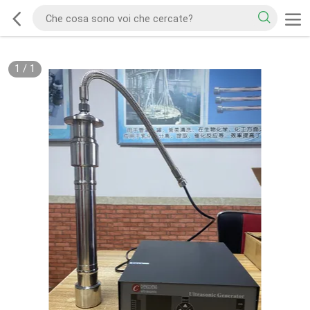
1
/
1