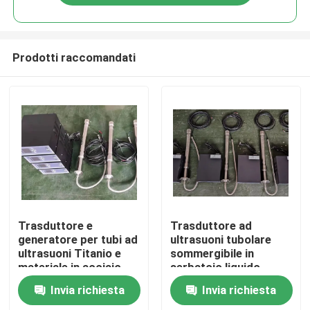
Prodotti raccomandati
Casa
Trasduttore e
Trasduttore ad
generatore per tubi ad
ultrasuoni tubolare
ultrasuoni Titanio e
sommergibile in
Prodotti
materiale in acciaio
serbatoio liquido
inossidabile
Invia richiesta
Invia richiesta
Circa noi