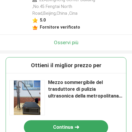
,No.45 Fengtai North
Road,Beijing,China ,Cina
5.0
Fornitore verificato
Osservi più
Ottieni il miglior prezzo per
Mezzo sommergibile del
trasduttore di pulizia
ultrasonica della metropolitana
da 27 chilocicli in liquido
Continua