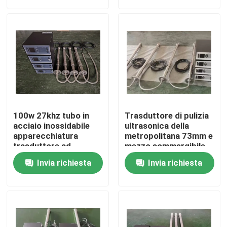
Giro della fabbrica
Controllo di qualità
Contattici
100w 27khz tubo in
Trasduttore di pulizia
Richieda una citazione
acciaio inossidabile
ultrasonica della
apparecchiatura
metropolitana 73mm e
trasduttore ad
mezzo sommergibile
ultrasuoni per la
del generatore in
Trasduttore ad ultrasuoni pulizia
Invia richiesta
Invia richiesta
pulizia
carro armato liquido
Trasduttore ad ultrasuoni ad alta potenza
Trasduttore ultrasonico di multi frequenza