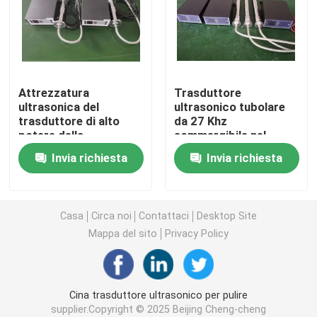
trasduttore ultrasonico piezoelettrico
Immersione del trasduttore ad ultrasuoni
Attrezzatura
Trasduttore
ultrasonica del
ultrasonico tubolare
trasduttore di alto
da 27 Khz
Generatore di ultrasuoni di Digital
potere della
sommergibile nel
metropolitana 27khz
serbatoio del liquido
Invia richiesta
Invia richiesta
di acciaio inossidabile
generatore di frequenza ultrasonica
per pulizia
Macchina di pulizia ad ultrasuoni
Casa
Circa noi
Contattaci
Desktop Site
Mappa del sito
Privacy Policy
Disruptore ultrasonico delle cellule
Cina trasduttore ultrasonico per pulire
Reattore ultrasonico
supplier.Copyright © 2025 Beijing Cheng-cheng