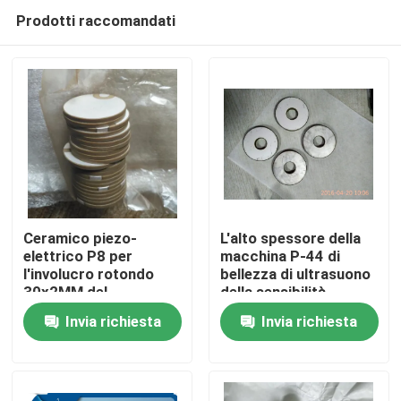
Prodotti raccomandati
Ceramico piezo-
L'alto spessore della
elettrico P8 per
macchina P-44 di
l'involucro rotondo
bellezza di ultrasuono
Casa
30x2MM del
della sensibilità
trasduttore
assottiglia la luce
Invia richiesta
Invia richiesta
ultrasonico di bellezza
Prodotti
Circa noi