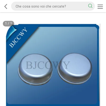
1
/
1