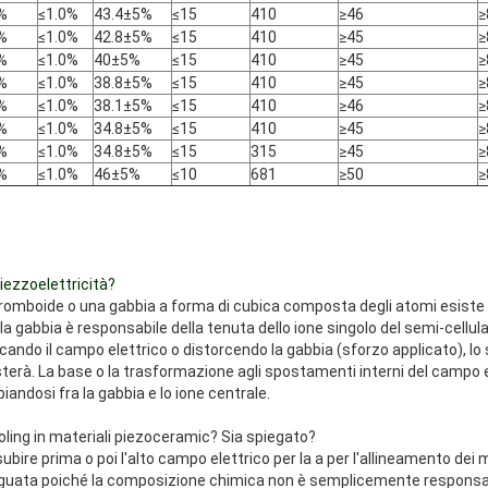
%
≤1.0%
43.4±5%
≤15
410
≥46
≥
%
≤1.0%
42.8±5%
≤15
410
≥45
≥
%
≤1.0%
40±5%
≤15
410
≥45
≥
%
≤1.0%
38.8±5%
≤15
410
≥45
≥
%
≤1.0%
38.1±5%
≤15
410
≥46
≥
%
≤1.0%
34.8±5%
≤15
410
≥45
≥
%
≤1.0%
34.8±5%
≤15
315
≥45
≥
%
≤1.0%
46±5%
≤10
681
≥50
≥
piezzoelettricità?
 romboide o una gabbia a forma di cubica composta degli atomi esiste i
 la gabbia è responsabile della tenuta dello ione singolo del semi-cellul
ando il campo elettrico o distorcendo la gabbia (sforzo applicato), lo s
rà. La base o la trasformazione agli spostamenti interni del campo e
andosi fra la gabbia e lo ione centrale.
ling in materiali piezoceramic? Sia spiegato?
bire prima o poi l'alto campo elettrico per la a per l'allineamento dei m
eguata poiché la composizione chimica non è semplicemente responsabi