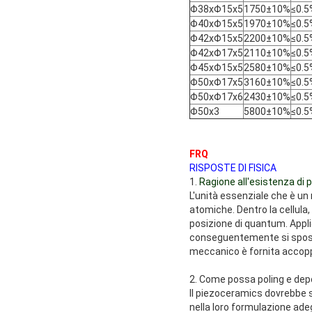
Φ38xΦ15x5
1750±10%
≤0.5
Φ40xΦ15x5
1970±10%
≤0.5
Φ42xΦ15x5
2200±10%
≤0.5
Φ42xΦ17x5
2110±10%
≤0.5
Φ45xΦ15x5
2580±10%
≤0.5
Φ50xΦ17x5
3160±10%
≤0.5
Φ50xΦ17x6
2430±10%
≤0.5
Φ50x3
5800±10%
≤0.5
FRQ
RISPOSTE DI FISICA
1.
Ragione all'esistenza di 
L'unità essenziale che è un
atomiche. Dentro la cellula,
posizione di quantum. Applic
conseguentemente si sposte
meccanico è fornita accoppi
2. Come possa poling e depo
Il piezoceramics dovrebbe su
nella loro formulazione ad