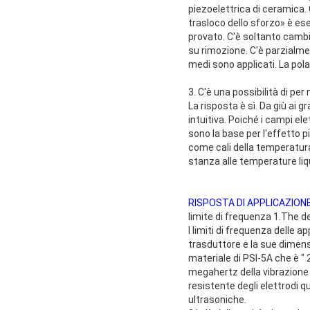
piezoelettrica di ceramica. 
trasloco dello sforzo» è ese
provato. C'è soltanto cambi
su rimozione. C'è parzialme
medi sono applicati. La pola
3. C'è una possibilità di p
La risposta è sì. Da giù ai 
intuitiva. Poiché i campi el
sono la base per l'effetto 
come cali della temperatura.
stanza alle temperature liqui
RISPOSTA DI APPLICAZION
limite di frequenza 1.The d
I limiti di frequenza delle 
trasduttore e la sue dimens
materiale di PSI-5A che è ″ 
megahertz della vibrazione 
resistente degli elettrodi q
ultrasoniche.