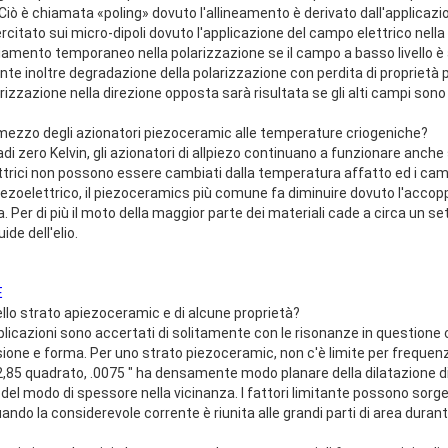
Ciò è chiamata «poling» dovuto l'allineamento è derivato dall'applicazio
rcitato sui micro-dipoli dovuto l'applicazione del campo elettrico nell
amento temporaneo nella polarizzazione se il campo a basso livello è 
nte inoltre degradazione della polarizzazione con perdita di proprietà 
rizzazione nella direzione opposta sarà risultata se gli alti campi sono 
er mezzo degli azionatori piezoceramic alle temperature criogeniche?
gradi zero Kelvin, gli azionatori di allpiezo continuano a funzionare anc
ettrici non possono essere cambiati dalla temperatura affatto ed i camp
piezoelettrico, il piezoceramics più comune fa diminuire dovuto l'acco
 Per di più il moto della maggior parte dei materiali cade a circa un se
de dell'elio.
E
ello strato apiezoceramic e di alcune proprietà?
applicazioni sono accertati di solitamente con le risonanze in questione
ione e forma. Per uno strato piezoceramic, non c'è limite per frequenz
2,85 quadrato, .0075 ″ ha densamente modo planare della dilatazione di c
del modo di spessore nella vicinanza. I fattori limitante possono sorge
uando la considerevole corrente è riunita alle grandi parti di area duran