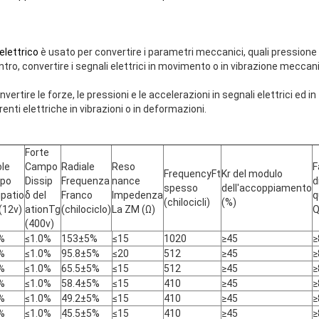
elettrico
è usato per convertire i parametri meccanici, quali pressione 
ontro, convertire i segnali elettrici in movimento o in vibrazione meccan
ertire le forze, le pressioni e le accelerazioni in segnali elettrici ed in
renti elettriche in vibrazioni o in deformazioni.
Forte
le
Campo
Radiale
Reso
F
FrequencyFt
Kr del modulo
po
Dissip
Frequenza
nance
d
spesso
dell'accoppiamento
ipatio
δ del
Franco
Impedenza
q
(chilocicli)
(%)
(12v)
ationTg
(chilociclo)
La ZM (Ω)
(400v)
%
≤1.0%
153±5%
≤15
1020
≥45
≥
%
≤1.0%
95.8±5%
≤20
512
≥45
≥
%
≤1.0%
65.5±5%
≤15
512
≥45
≥
%
≤1.0%
58.4±5%
≤15
410
≥45
≥
%
≤1.0%
49.2±5%
≤15
410
≥45
≥
%
≤1.0%
45.5±5%
≤15
410
≥45
≥