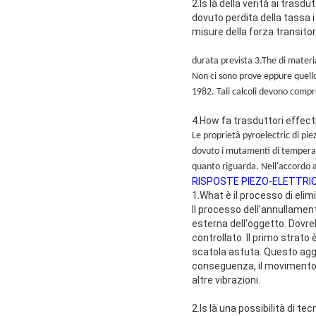
2.Is là della verità ai tras
dovuto perdita della tassa i
misure della forza transit
durata prevista 3.The di materi
Non ci sono prove eppure quello
1982. Tali calcoli devono compr
4.How fa trasduttori effec
Le proprietà pyroelectric di piez
dovuto i mutamenti di temperat
quanto riguarda. Nell'accordo a
RISPOSTE PIEZO-ELETTRIC
1.What è il processo di elim
Il processo dell'annullamen
esterna dell'oggetto. Dovre
controllato. Il primo strato
scatola astuta. Questo agg
conseguenza, il movimento 
altre vibrazioni.
2.Is là una possibilità di 