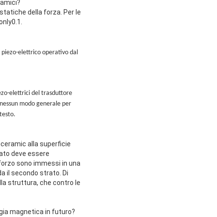
namici?
statiche della forza. Per le
only0.1.
piezo-elettrico operativo dal
ezo-elettrici del trasduttore
e nessun modo generale per
testo.
ceramic alla superficie
erato deve essere
 sforzo sono immessi in una
 il secondo strato. Di
a struttura, che contro le
ogia magnetica in futuro?