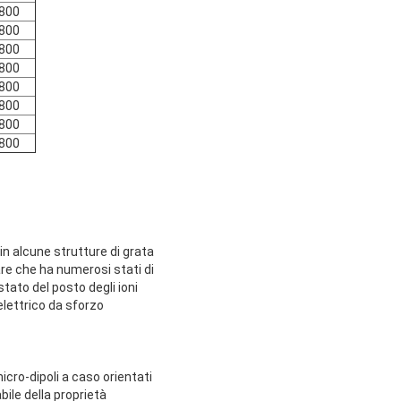
800
800
800
800
800
800
800
800
n alcune strutture di grata
are che ha numerosi stati di
tato del posto degli ioni
lettrico da sforzo
icro-dipoli a caso orientati
le della proprietà