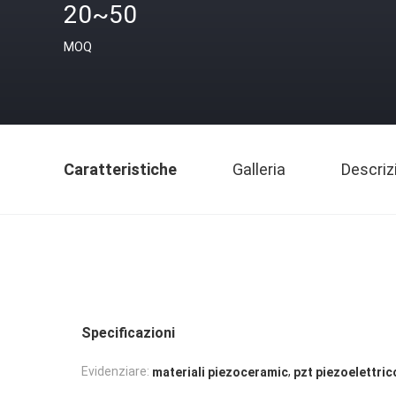
20~50
MOQ
Caratteristiche
Galleria
Descriz
Specificazioni
,
Evidenziare:
materiali piezoceramic
pzt piezoelettric