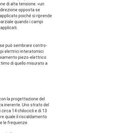
ne di alta tensione. «un
a direzione opposta se
applicato poiché si riprende
parziale quando i campi
applicati.
he se può sembrare contro-
i elettrici interatomici
ppiamento piezo-elettrico
ttimo di quello misurato a
 con la progettazione del
a inerente. Uno strato del
irca 14 chilocicli e di 13
re quale il riscaldamento
te le frequenze