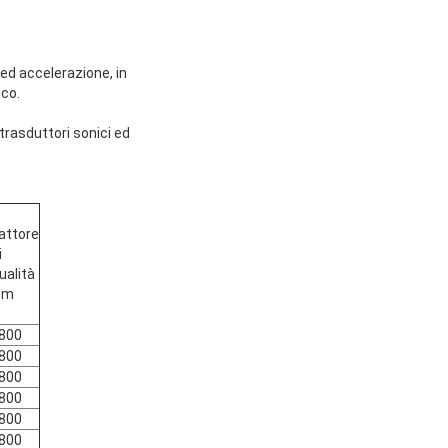
ed accelerazione, in
ico.
 trasduttori sonici ed
attore
i
ualità
Qm
800
800
800
800
800
800