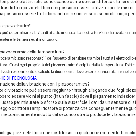
duttori piezo-elettrici che sono usando come sensori di forza statici e di
 trasduttori piezo-elettrici non possono essere utilizzati per le misure 
oria possono essere fatti domanda con successo in secondo luogo per 
ale piezoelettrico?
 può determinare «la vita di affaticamento». La nostra funzione ha avuta un fan 
endere le tensioni ed il montaggio.
tpiezoceramic della temperatura?
oceramic sono responsabili dell'aspetto di tensione tramite i tutti gli elettrodi pi
ura. Quasi ogni proprietà del piezoceramics è colpita dalla temperatura. Esist
l vostri esperimento e calcoli, la dipendenza deve essere considerata in quel con
HE DI TECNOLOGIA
inazione della vibrazione con il piezoceramics?
to di vibrazione può essere raggiunto through allegando due fogli piezo
bbero essere vicini al punto (in un fascio) dove il piegamento indesid
 è usato per misurare lo sforzo sulla superficie. I dati da un sensore di
eggio controlla l'amplificatore di potenza che conseguentemente guida
meccanicamente indotto dal secondo strato produce le vibrazioni nell
tecnologia piezo-elettrica che sostituisce in qualunque momento tecnol