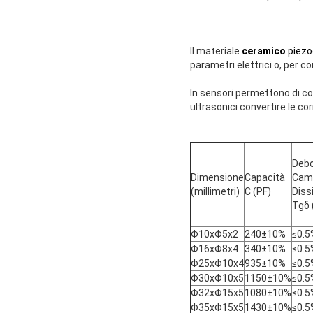
Il materiale
ceramico
piezo
parametri elettrici o, per c
In sensori permettono di conv
ultrasonici convertire le cor
Debo
Dimensione
Capacità
Cam
(millimetri)
C (PF)
Diss
Tgδ 
Φ10xΦ5x2
240±10%
≤0.5
Φ16xΦ8x4
340±10%
≤0.5
Φ25xΦ10x4
935±10%
≤0.5
Φ30xΦ10x5
1150±10%
≤0.5
Φ32xΦ15x5
1080±10%
≤0.5
Φ35xΦ15x5
1430±10%
≤0.5