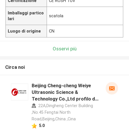
Certificazione
CE ROSH TUV
Imballaggi partico
scatola
lari
Luogo di origine
CN
Osservi più
Circa noi
Beijing Cheng-cheng Weiye
Ultrasonic Science &
Technology Co.,Ltd profilo del
produttore
22A,Dingheng Center Building
,No.45 Fengtai North
Road,Beijing,China ,Cina
5.0