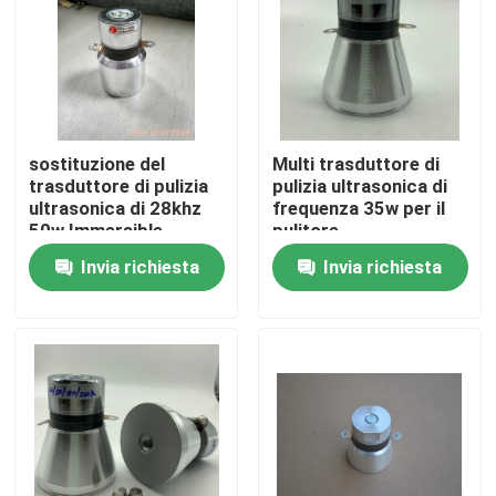
Giro della fabbrica
Controllo di qualità
sostituzione del
Multi trasduttore di
trasduttore di pulizia
pulizia ultrasonica di
Contattici
ultrasonica di 28khz
frequenza 35w per il
50w Immersible
pulitore
Invia richiesta
Invia richiesta
Richieda una citazione
Trasduttore ad ultrasuoni pulizia
Trasduttore ad ultrasuoni ad alta potenza
Trasduttore ultrasonico di multi frequenza