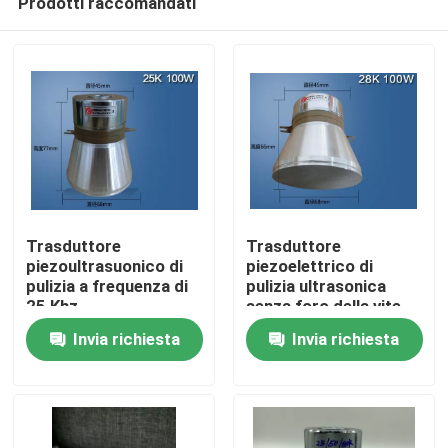
Prodotti raccomandati
Trasduttore
Trasduttore
piezoultrasuonico di
piezoelettrico di
pulizia a frequenza di
pulizia ultrasonica
25 Khz
senza foro della vite
Casa
Invia richiesta
Invia richiesta
Prodotti
Circa noi