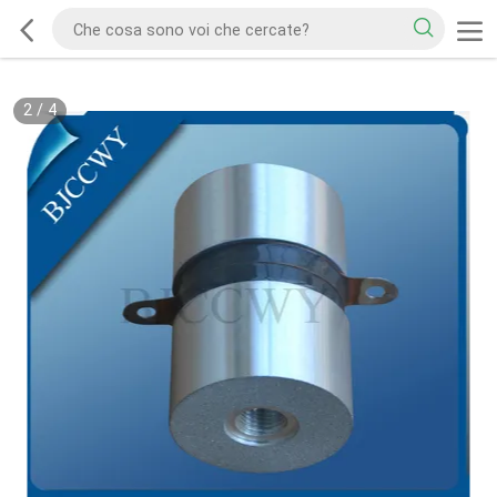
2
/
4